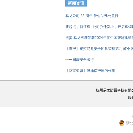
新闻资讯
易龙公司 25 周年 爱心助残公益行
新起点，新征程--公司乔迁新址，开启辉
祝贺|易龙再度荣膺2024年度中国智能建
【喜报】祝贺易龙安全团队荣获第九届“创
客组）三等奖
十一国庆安全出行
【防雷知识】浪涌保护器的作用
杭州易龙防雷科技有限
服
浙公