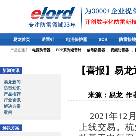
易龙首页
避雷针
电涌保护器
SCB
防雷接地
产品直通车：
电源防雷器
，
EPP系列避雷针
，
信号防雷器
，
视频防雷器
，
【喜报】易龙
新闻资讯
易龙新闻
防雷知识
来源：易龙
作
产品推荐
行业资讯
解决方案
案例
2021年1
上线交易。杭
解决方案