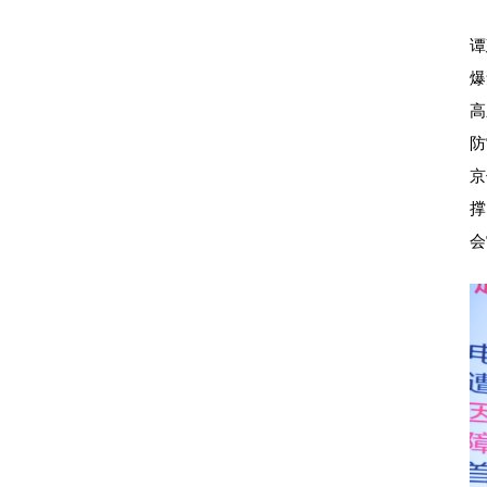
谭
爆
高
防
京
撑
会