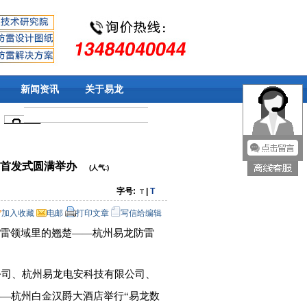
新闻资讯
关于易龙
》首发式圆满举办
(人气:
)
字号:
|
T
T
加入收藏
电邮
打印文章
写信给编辑
雷领域里的翘楚
——杭州易龙防雷
公司、杭州易龙电安科技有限公司、
—杭州白金汉爵大酒店举行“易龙数