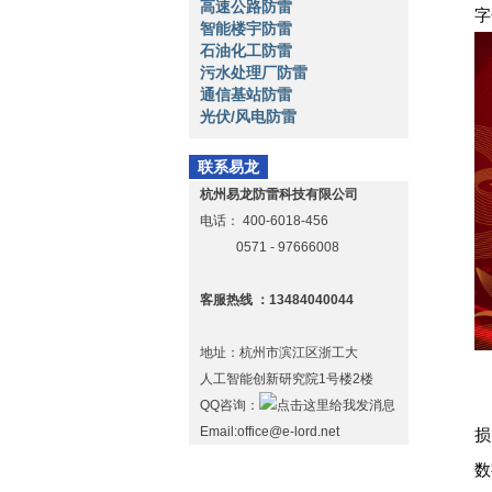
高速公路防雷
字
智能楼宇防雷
石油化工防雷
污水处理厂防雷
通信基站防雷
光伏/风电防雷
联系易龙
杭州易龙防雷科技有限公司
电话：
400-6018-456
0571 - 97666008
客服热线 ：13484040044
地址：杭州市滨江区浙工大
人工智能创新研究院1号楼2楼
QQ咨询：
Email:office@e-lord.net
损
数