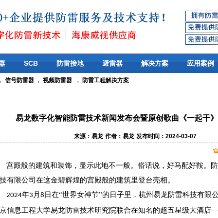
器
SCB
防雷接地
避雷器
解决方案
应用案例
，
信号防雷器
，
视频防雷器
，
防雷工程解决方案
易龙数字化智能防雷技术新闻发布会暨原创歌曲《一起干
来源：易龙
作者：易龙
发布时间：2024-03-07
宫殿般的建筑和装饰，显示此地不一般。俗话说，好马配好鞍。防
技有限公司在这金碧辉煌的宫殿般的建筑里登台亮相。
年
月
日在“世界女神节”的日子里，杭州易龙防雷科技有限
2024
3
8
京信息工程大学易龙防雷技术研究院联合在知名的超五星级大酒店—