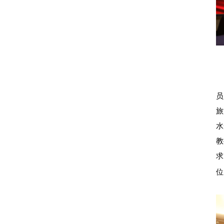
员
旅
水
教
求
位