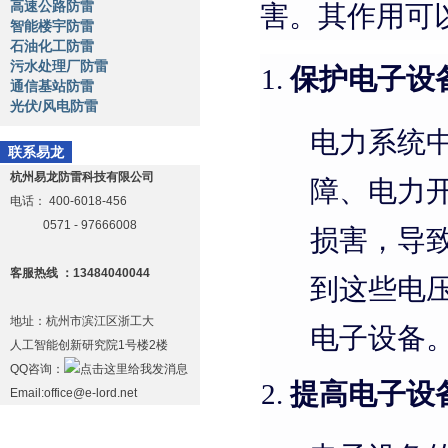
高速公路防雷
害。其作用可
智能楼宇防雷
石油化工防雷
污水处理厂防雷
保护电子设
通信基站防雷
光伏/风电防雷
电力系统
联系易龙
杭州易龙防雷科技有限公司
障、电力
电话：
400-6018-456
0571 - 97666008
损害，导
客服热线 ：13484040044
到这些电
地址：杭州市滨江区浙工大
电子设备
人工智能创新研究院1号楼2楼
QQ咨询：
提高电子设
Email:office@e-lord.net