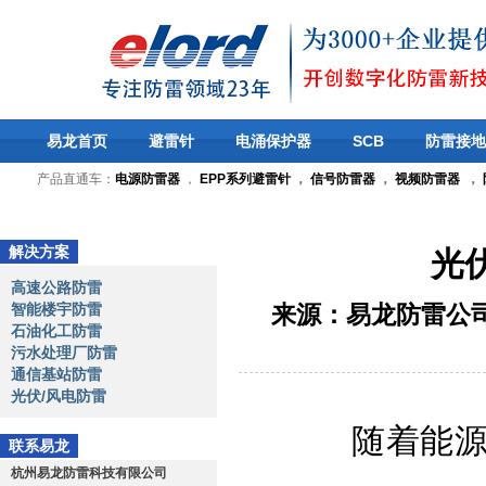
易龙首页
避雷针
电涌保护器
SCB
防雷接地
产品直通车：
电源防雷器
，
EPP系列避雷针
，
信号防雷器
，
视频防雷器
，
解决方案
光
高速公路防雷
智能楼宇防雷
来源：易龙防雷公
石油化工防雷
污水处理厂防雷
通信基站防雷
光伏/风电防雷
随着能
联系易龙
杭州易龙防雷科技有限公司