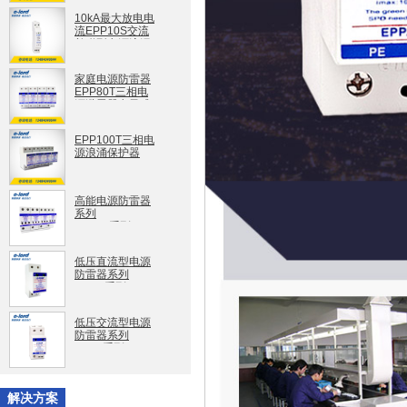
EPP100S
10kA最大放电电
流EPP10S交流
并联型电源浪涌
保护器
EPP10S
家庭电源防雷器
EPP80T三相电
源避雷器电子式
EPP80T
EPP100T三相电
源浪涌保护器
EPP100T
高能电源防雷器
系列
EPPT1系列
低压直流型电源
防雷器系列
EPPD系列
低压交流型电源
防雷器系列
EPPA系列
解决方案