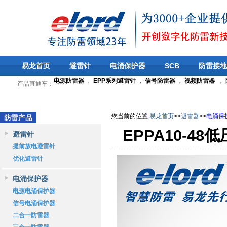
易龙首页
避雷针
电涌保护器
SCB
防雷接地
电源防雷器
，
EPP系列避雷针
，
信号防雷器
，
视频防雷器
，
产品直通车：
您当前的位置
:
易龙首页
>>
避雷器
>>
电涌保
防雷产品
EPPA10-
避雷针
提前放电避雷针
优化避雷针
电涌保护器
电源电涌保护器
信号电涌保护器
二合一防雷器