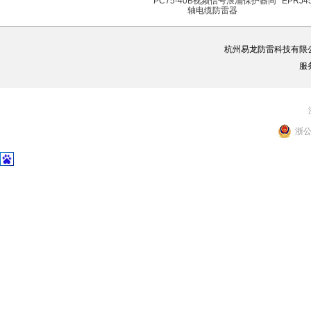
EPC75-40B视频信号浪涌保护器同
EPRJ
轴电缆防雷器
EPC75-40B
杭州易龙防雷科技有限
服
浙公