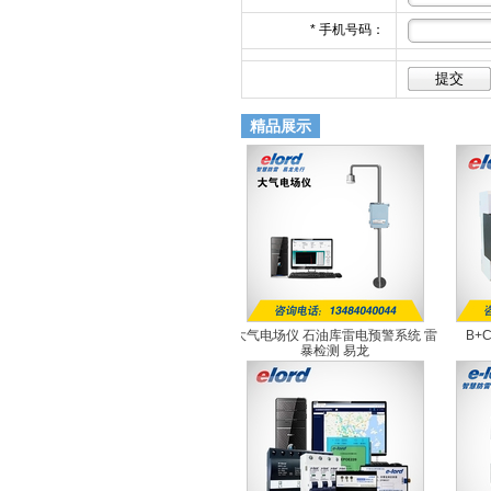
*
手机号码：
精品展示
大气电场仪 石油库雷电预警系统 雷
B+
暴检测 易龙
EL-EFM1.0