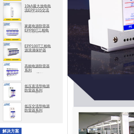
EPP100S
10kA最大放电电
流EPP10S交流
并联型电源浪涌
保护器
EPP10S
家庭电源防雷器
EPP80T三相电
源避雷器电子式
EPP80T
EPP100T三相电
源浪涌保护器
EPP100T
高能电源防雷器
系列
EPPT1系列
低压直流型电源
防雷器系列
EPPD系列
低压交流型电源
防雷器系列
EPPA系列
解决方案