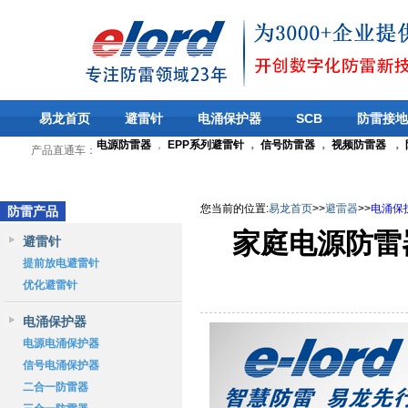
易龙首页
避雷针
电涌保护器
SCB
防雷接地
电源防雷器
，
EPP系列避雷针
，
信号防雷器
，
视频防雷器
，
产品直通车：
您当前的位置
:
易龙首页
>>
避雷器
>>
电涌保
防雷产品
家庭电源防雷
避雷针
提前放电避雷针
优化避雷针
电涌保护器
电源电涌保护器
信号电涌保护器
二合一防雷器