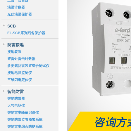
三合一防雷器
浪涌计数器
光伏浪涌保护器
SCB
EL-SCB系列后备保护器
防雷接地
接地装置
避雷针雷击计数器
多要素防雷装置综合测试仪
接地电阻监测仪
三维闪电定位仪
智能防雷
智能防雷器
大气电场仪
智能雷电峰值记录仪
智能防雷监管预警系统
智能雷电综合防护系统