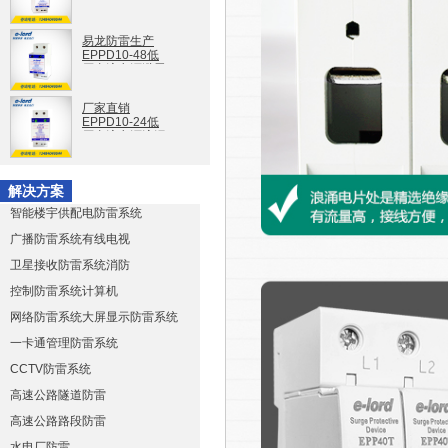
保护器
EPPD20-110
易龙防雷生产
EPPD10-48低
压直流电源避雷
器单相防雷模块
EPPD10-48
厂家直销
EPPD10-24低
压直流电源浪涌
保护器
EPPD10-24
解决方案
智能楼宇供配电防雷系统
广播防雷系统有线电视
卫星接收防雷系统消防
控制防雷系统计算机
网络防雷系统大屏显示防雷系统
一卡通管理防雷系统
CCTV防雷系统
高速公路隧道防雷
高速公路路段防雷
水电厂防雷