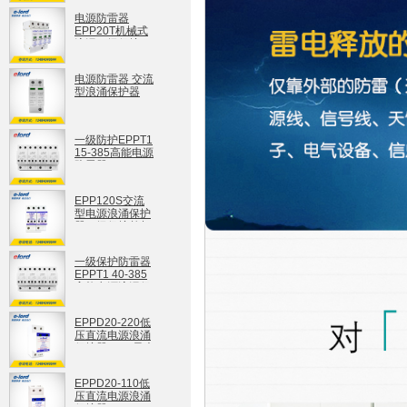
电源防雷器
EPP20T机械式
浪涌四级保护
EPP20T
电源防雷器 交流
型浪涌保护器
EPP20S
EPP20S
一级防护EPPT1
15-385高能电源
防雷器
EPPT1 15-385
EPP120S交流
型电源浪涌保护
器二级保护单相
电源防雷器
EPP120S
一级保护防雷器
EPPT1 40-385
高能电源浪涌保
护器
EPPT1 40-385
EPPD20-220低
压直流电源浪涌
保护器20kA最大
放电电流
EPPD20-220
EPPD20-110低
压直流电源浪涌