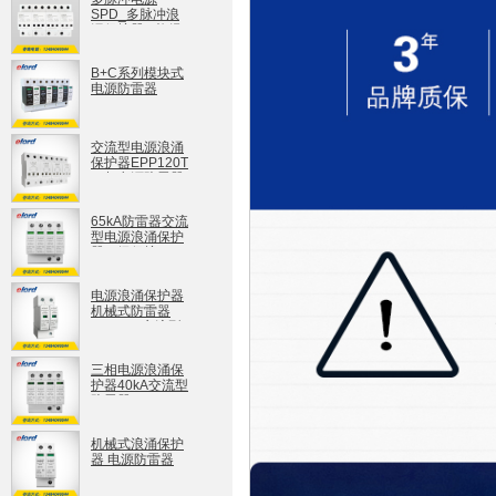
SPD_多脉冲浪
涌保护器_ 能经
受多脉冲冲击，
安全可靠
B+C系列模块式
WPPM40系列
电源防雷器
EPPB+C40S/T
交流型电源浪涌
保护器EPP120T
三相电源防雷器
二级保护
EPP120T
65kA防雷器交流
型电源浪涌保护
器二级保护
EPP65T
EPP65T
电源浪涌保护器
机械式防雷器
EPP65S交流型
EPP65S
三相电源浪涌保
护器40kA交流型
防雷器EPP40T
EPP40T
机械式浪涌保护
器 电源防雷器
EPP40S
EPP40S