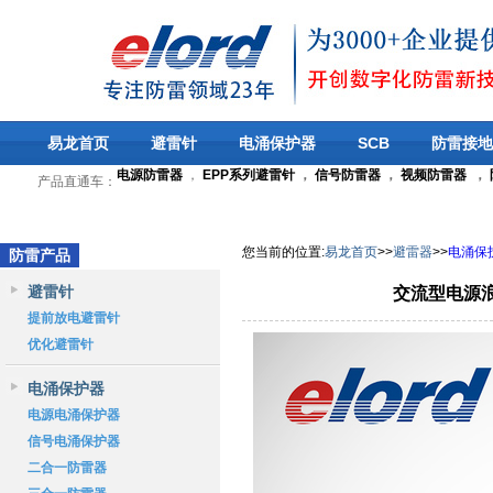
易龙首页
避雷针
电涌保护器
SCB
防雷接地
电源防雷器
，
EPP系列避雷针
，
信号防雷器
，
视频防雷器
，
产品直通车：
您当前的位置
:
易龙首页
>>
避雷器
>>
电涌保
防雷产品
避雷针
交流型电源浪
提前放电避雷针
优化避雷针
电涌保护器
电源电涌保护器
信号电涌保护器
二合一防雷器